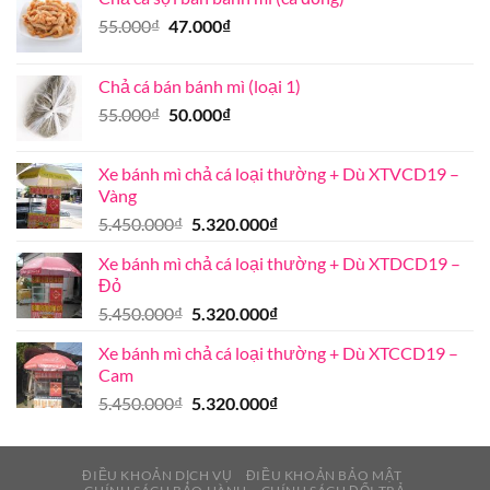
nào?
Giá
Giá
55.000
₫
47.000
₫
gốc
hiện
là:
tại
Chả cá bán bánh mì (loại 1)
55.000₫.
là:
Giá
Giá
55.000
₫
50.000
₫
47.000₫.
gốc
hiện
là:
tại
Xe bánh mì chả cá loại thường + Dù XTVCD19 –
55.000₫.
là:
Vàng
50.000₫.
Giá
Giá
5.450.000
₫
5.320.000
₫
gốc
hiện
Xe bánh mì chả cá loại thường + Dù XTDCD19 –
là:
tại
Đỏ
5.450.000₫.
là:
Giá
Giá
5.450.000
₫
5.320.000
₫
5.320.000₫.
gốc
hiện
Xe bánh mì chả cá loại thường + Dù XTCCD19 –
là:
tại
Cam
5.450.000₫.
là:
Giá
Giá
5.450.000
₫
5.320.000
₫
5.320.000₫.
gốc
hiện
là:
tại
5.450.000₫.
là:
ĐIỀU KHOẢN DỊCH VỤ
ĐIỀU KHOẢN BẢO MẬT