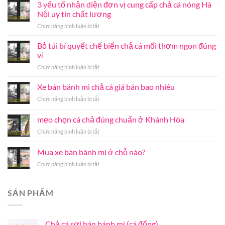
3 yếu tố nhận diện đơn vị cung cấp chả cá nóng Hà
Nội uy tín chất lượng
ở
Chức năng bình luận bị tắt
3
yếu
Bỏ túi bí quyết chế biến chả cá mối thơm ngon đúng
tố
vị
nhận
ở
Chức năng bình luận bị tắt
diện
Bỏ
đơn
túi
Xe bán bánh mì chả cá giá bán bao nhiêu
vị
bí
cung
ở
Chức năng bình luận bị tắt
quyết
cấp
Xe
chế
chả
bán
mẹo chọn cá chả đúng chuẩn ở Khánh Hòa
biến
cá
bánh
chả
nóng
ở
Chức năng bình luận bị tắt
mì
cá
Hà
mẹo
chả
mối
Nội
chọn
cá
Mua xe bán bánh mì ở chỗ nào?
thơm
uy
cá
giá
ngon
tín
ở
Chức năng bình luận bị tắt
chả
bán
đúng
chất
Mua
đúng
bao
vị
lượng
xe
chuẩn
nhiêu
bán
ở
SẢN PHẨM
bánh
Khánh
mì
Hòa
ở
Chả cá sợi bán bánh mì (cá đổng)
chỗ