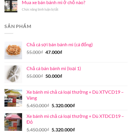
cá
Mua xe bán bánh mì ở chỗ nào?
thơm
uy
cá
giá
ngon
tín
ở
Chức năng bình luận bị tắt
chả
bán
đúng
chất
Mua
đúng
bao
vị
lượng
xe
chuẩn
nhiêu
bán
ở
SẢN PHẨM
bánh
Khánh
mì
Hòa
ở
Chả cá sợi bán bánh mì (cá đổng)
chỗ
nào?
Giá
Giá
55.000
₫
47.000
₫
gốc
hiện
là:
tại
Chả cá bán bánh mì (loại 1)
55.000₫.
là:
Giá
Giá
55.000
₫
50.000
₫
47.000₫.
gốc
hiện
là:
tại
Xe bánh mì chả cá loại thường + Dù XTVCD19 –
55.000₫.
là:
Vàng
50.000₫.
Giá
Giá
5.450.000
₫
5.320.000
₫
gốc
hiện
Xe bánh mì chả cá loại thường + Dù XTDCD19 –
là:
tại
Đỏ
5.450.000₫.
là:
Giá
Giá
5.450.000
₫
5.320.000
₫
5.320.000₫.