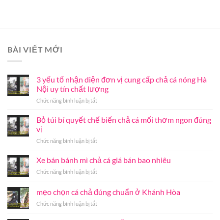
BÀI VIẾT MỚI
3 yếu tố nhận diện đơn vị cung cấp chả cá nóng Hà
Nội uy tín chất lượng
ở
Chức năng bình luận bị tắt
3
yếu
Bỏ túi bí quyết chế biến chả cá mối thơm ngon đúng
tố
vị
nhận
ở
Chức năng bình luận bị tắt
diện
Bỏ
đơn
túi
Xe bán bánh mì chả cá giá bán bao nhiêu
vị
bí
cung
ở
Chức năng bình luận bị tắt
quyết
cấp
Xe
chế
chả
bán
mẹo chọn cá chả đúng chuẩn ở Khánh Hòa
biến
cá
bánh
chả
nóng
ở
Chức năng bình luận bị tắt
mì
cá
Hà
mẹo
chả
mối
Nội
chọn