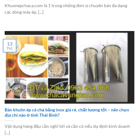
Khuonepchaca.com là 1 trong những đơn vị chuyên bán đa dạng
các dòng máy ép, [...]
13
Th1
Bán khuôn ép cá chả bằng inox giá rẻ, chất lượng tốt – nên chọn
địa chỉ nào ở tỉnh Thái Bình?
Vật dụng hàng đầu cần nghĩ tới và cần có nếu dự định kinh doanh
[...]