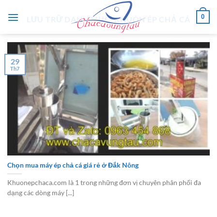
Chuyển
0
đến
LƯU TRỮ DANH MỤC:
KHUÔN ÉP CHẢ CÁ
nội
dung
29
Th7
Chọn mua máy ép chả cá giá rẻ ở Đắk Nông
Khuonepchaca.com là 1 trong những đơn vị chuyên phân phối đa
dạng các dòng máy [...]