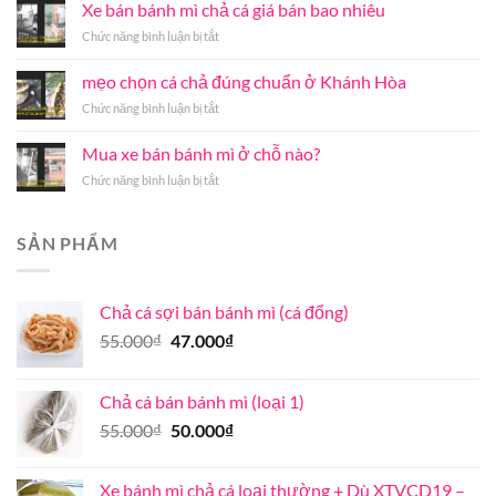
túi
Xe bán bánh mì chả cá giá bán bao nhiêu
vị
bí
cung
ở
Chức năng bình luận bị tắt
quyết
cấp
Xe
chế
chả
bán
mẹo chọn cá chả đúng chuẩn ở Khánh Hòa
biến
cá
bánh
chả
nóng
ở
Chức năng bình luận bị tắt
mì
cá
Hà
mẹo
chả
mối
Nội
chọn
cá
Mua xe bán bánh mì ở chỗ nào?
thơm
uy
cá
giá
ngon
tín
ở
Chức năng bình luận bị tắt
chả
bán
đúng
chất
Mua
đúng
bao
vị
lượng
xe
chuẩn
nhiêu
bán
ở
SẢN PHẨM
bánh
Khánh
mì
Hòa
ở
Chả cá sợi bán bánh mì (cá đổng)
chỗ
nào?
Giá
Giá
55.000
₫
47.000
₫
gốc
hiện
là:
tại
Chả cá bán bánh mì (loại 1)
55.000₫.
là:
Giá
Giá
55.000
₫
50.000
₫
47.000₫.
gốc
hiện
là:
tại
Xe bánh mì chả cá loại thường + Dù XTVCD19 –