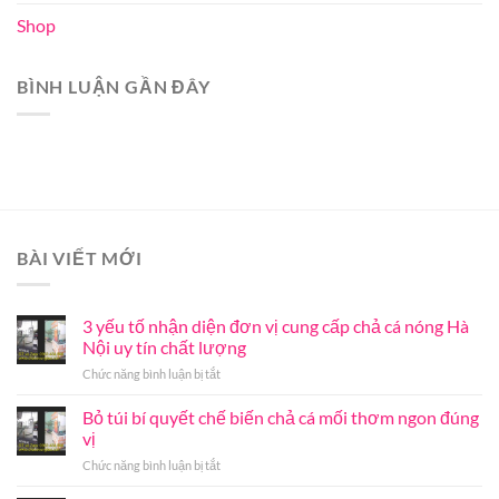
Shop
BÌNH LUẬN GẦN ĐÂY
BÀI VIẾT MỚI
3 yếu tố nhận diện đơn vị cung cấp chả cá nóng Hà
Nội uy tín chất lượng
ở
Chức năng bình luận bị tắt
3
yếu
Bỏ túi bí quyết chế biến chả cá mối thơm ngon đúng
tố
vị
nhận
ở
Chức năng bình luận bị tắt
diện
Bỏ
đơn