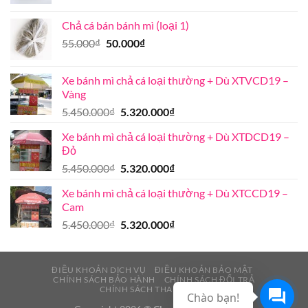
gốc
hiện
là:
tại
Chả cá bán bánh mì (loại 1)
55.000₫.
là:
Giá
Giá
55.000
₫
50.000
₫
47.000₫.
gốc
hiện
là:
tại
Xe bánh mì chả cá loại thường + Dù XTVCD19 –
55.000₫.
là:
Vàng
50.000₫.
Giá
Giá
5.450.000
₫
5.320.000
₫
gốc
hiện
Xe bánh mì chả cá loại thường + Dù XTDCD19 –
là:
tại
Đỏ
5.450.000₫.
là:
Giá
Giá
5.450.000
₫
5.320.000
₫
5.320.000₫.
gốc
hiện
Xe bánh mì chả cá loại thường + Dù XTCCD19 –
là:
tại
Cam
5.450.000₫.
là:
Giá
Giá
5.450.000
₫
5.320.000
₫
5.320.000₫.
gốc
hiện
là:
tại
5.450.000₫.
là:
ĐIỀU KHOẢN DỊCH VỤ
ĐIỀU KHOẢN BẢO MẬT
CHÍNH SÁCH BẢO HÀNH
CHÍNH SÁCH ĐỔI TRẢ
5.320.000₫.
CHÍNH SÁCH THANH TOÁN