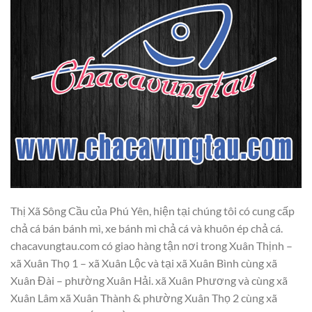
Thị Xã Sông Cầu của Phú Yên, hiện tại chúng tôi có cung cấp
chả cá bán bánh mì, xe bánh mì chả cá và khuôn ép chả cá.
chacavungtau.com có giao hàng tận nơi trong Xuân Thịnh –
xã Xuân Thọ 1 – xã Xuân Lộc và tại xã Xuân Bình cùng xã
Xuân Đài – phường Xuân Hải. xã Xuân Phương và cùng xã
Xuân Lâm xã Xuân Thành & phường Xuân Thọ 2 cùng xã