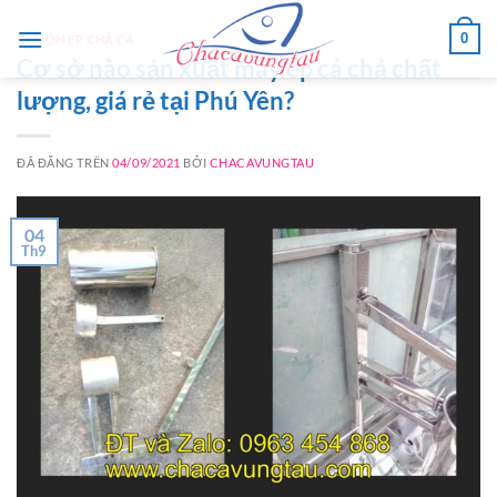
Chuyển
0
đến
KHUÔN ÉP CHẢ CÁ
Cơ sở nào sản xuất máy ép cá chả chất
nội
lượng, giá rẻ tại Phú Yên?
dung
ĐÃ ĐĂNG TRÊN
04/09/2021
BỞI
CHACAVUNGTAU
04
Th9