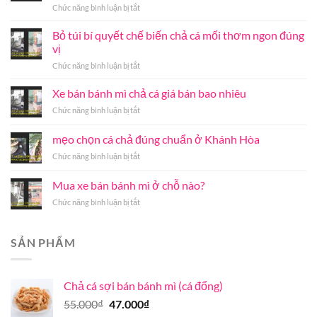
ở
Chức năng bình luận bị tắt
3
yếu
Bỏ túi bí quyết chế biến chả cá mối thơm ngon đúng
tố
vị
nhận
ở
Chức năng bình luận bị tắt
diện
Bỏ
đơn
túi
Xe bán bánh mì chả cá giá bán bao nhiêu
vị
bí
cung
ở
Chức năng bình luận bị tắt
quyết
cấp
Xe
chế
chả
bán
mẹo chọn cá chả đúng chuẩn ở Khánh Hòa
biến
cá
bánh
chả
nóng
ở
Chức năng bình luận bị tắt
mì
cá
Hà
mẹo
chả
mối
Nội
chọn
cá
Mua xe bán bánh mì ở chỗ nào?
thơm
uy
cá
giá
ngon
tín
ở
Chức năng bình luận bị tắt
chả
bán
đúng
chất
Mua
đúng
bao
vị
lượng
xe
chuẩn
nhiêu
bán
ở
SẢN PHẨM
bánh
Khánh
mì
Hòa
ở
Chả cá sợi bán bánh mì (cá đổng)
chỗ
nào?
Giá
Giá
55.000
₫
47.000
₫