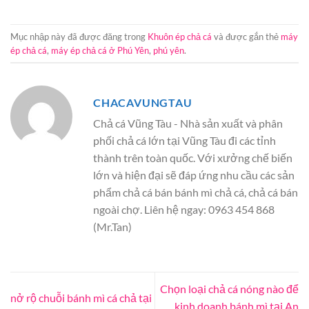
Mục nhập này đã được đăng trong
Khuôn ép chả cá
và được gắn thẻ
máy
ép chả cá
,
máy ép chả cá ở Phú Yên
,
phú yên
.
CHACAVUNGTAU
Chả cá Vũng Tàu - Nhà sản xuất và phân
phối chả cá lớn tại Vũng Tàu đi các tỉnh
thành trên toàn quốc. Với xưởng chế biến
lớn và hiện đại sẽ đáp ứng nhu cầu các sản
phẩm chả cá bán bánh mì chả cá, chả cá bán
ngoài chợ. Liên hệ ngay: 0963 454 868
(Mr.Tan)
Chọn loại chả cá nóng nào để
nở rộ chuỗi bánh mì cá chả tại
kinh doanh bánh mì tại An