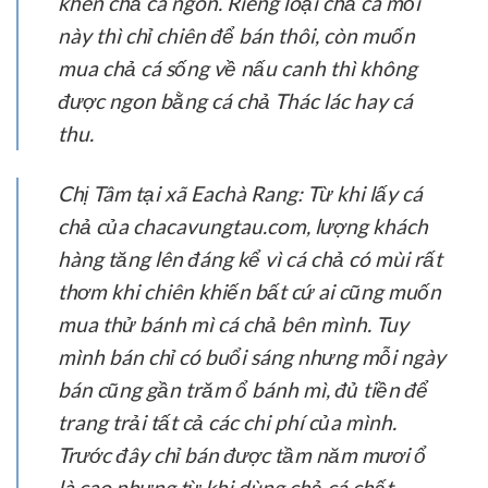
khen chả cá ngon. Riêng loại chả cá mối
này thì chỉ chiên để bán thôi, còn muốn
mua chả cá sống về nấu canh thì không
được ngon bằng cá chả Thác lác hay cá
thu.
Chị Tâm tại xã Eachà Rang:
Từ khi lấy cá
chả của chacavungtau.com, lượng khách
hàng tăng lên đáng kể vì cá chả có mùi rất
thơm khi chiên khiến bất cứ ai cũng muốn
mua thử bánh mì cá chả bên mình. Tuy
mình bán chỉ có buổi sáng nhưng mỗi ngày
bán cũng gần trăm ổ bánh mì, đủ tiền để
trang trải tất cả các chi phí của mình.
Trước đây chỉ bán được tầm năm mươi ổ
là cao nhưng từ khi dùng chả cá chất