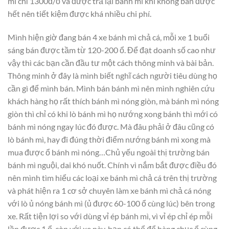
mì chỉ 1300đ/ổ và được trả lại bánh mì khi không bán được
hết nên tiết kiệm được khá nhiều chi phí.
Mình hiện giờ đang bán 4 xe bánh mì chả cá, mỗi xe 1 buổi
sáng bán được tầm từ 120-200 ổ. Để đạt doanh số cao như
vậy thì các bạn cần đầu tư một cách thông minh và bài bản.
Thông minh ở đây là mình biết nghĩ cách người tiêu dùng họ
cần gì để mình bán. Mình bán bánh mì nên mình nghiên cứu
khách hàng họ rất thích bánh mì nóng giòn, mà bánh mì nóng
giòn thì chỉ có khi lò bánh mì họ nướng xong bánh thì mới có
bánh mì nóng ngay lúc đó được. Mà đâu phải ở đâu cũng có
lò bánh mì, hay đi đúng thời điểm nướng bánh mì xong mà
mua được ổ bánh mì nóng…Chủ yếu ngoài thị trường bán
bánh mì nguội, dai khó nuốt. Chính vì nắm bắt được điều đó
nên mình tìm hiểu các loại xe bánh mì chả cá trên thị trường
và phát hiện ra 1 cơ sở chuyên làm xe bánh mì chả cá nóng
với lò ủ nóng bánh mì (ủ được 60-100 ổ cùng lúc) bên trong
xe. Rất tiện lợi so với dùng vỉ ép bánh mì, vì vỉ ép chỉ ép mỗi
lần được 1 ổ, còn với xe này, bạn có thể để hàng chục ổ cùng