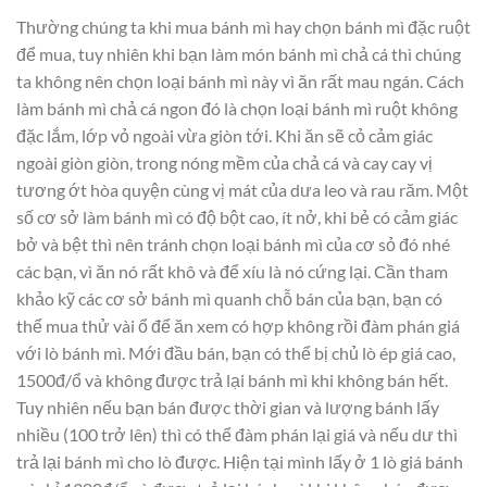
Thường chúng ta khi mua bánh mì hay chọn bánh mì đặc ruột
để mua, tuy nhiên khi bạn làm món bánh mì chả cá thì chúng
ta không nên chọn loại bánh mì này vì ăn rất mau ngán. Cách
làm bánh mì chả cá ngon đó là chọn loại bánh mì ruột không
đặc lắm, lớp vỏ ngoài vừa giòn tới. Khi ăn sẽ cỏ cảm giác
ngoài giòn giòn, trong nóng mềm của chả cá và cay cay vị
tương ớt hòa quyện cùng vị mát của dưa leo và rau răm. Một
số cơ sở làm bánh mì có độ bột cao, ít nở, khi bẻ có cảm giác
bở và bệt thì nên tránh chọn loại bánh mì của cơ sỏ đó nhé
các bạn, vì ăn nó rất khô và để xíu là nó cứng lại. Cần tham
khảo kỹ các cơ sở bánh mì quanh chỗ bán của bạn, bạn có
thể mua thử vài ổ để ăn xem có hợp không rồi đàm phán giá
với lò bánh mì. Mới đầu bán, bạn có thể bị chủ lò ép giá cao,
1500đ/ổ và không được trả lại bánh mì khi không bán hết.
Tuy nhiên nếu bạn bán được thời gian và lượng bánh lấy
nhiều (100 trở lên) thì có thể đàm phán lại giá và nếu dư thì
trả lại bánh mì cho lò được. Hiện tại mình lấy ở 1 lò giá bánh