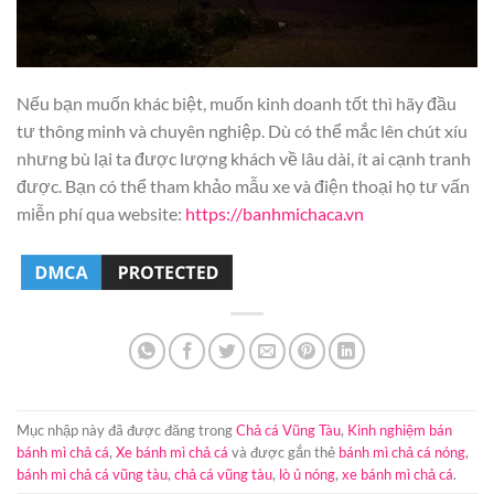
Nếu bạn muốn khác biệt, muốn kinh doanh tốt thì hãy đầu
tư thông minh và chuyên nghiệp. Dù có thể mắc lên chút xíu
nhưng bù lại ta được lượng khách về lâu dài, ít ai cạnh tranh
được. Bạn có thể tham khảo mẫu xe và điện thoại họ tư vấn
miễn phí qua website:
https://banhmichaca.vn
Mục nhập này đã được đăng trong
Chả cá Vũng Tàu
,
Kinh nghiệm bán
bánh mì chả cá
,
Xe bánh mì chả cá
và được gắn thẻ
bánh mì chả cá nóng
,
bánh mì chả cá vũng tàu
,
chả cá vũng tàu
,
lò ủ nóng
,
xe bánh mì chả cá
.