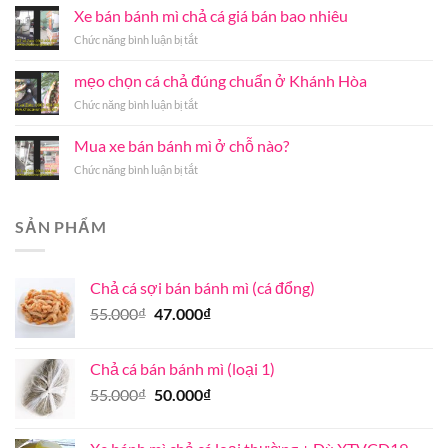
túi
Xe bán bánh mì chả cá giá bán bao nhiêu
vị
bí
cung
ở
Chức năng bình luận bị tắt
quyết
cấp
Xe
chế
chả
bán
mẹo chọn cá chả đúng chuẩn ở Khánh Hòa
biến
cá
bánh
chả
nóng
ở
Chức năng bình luận bị tắt
mì
cá
Hà
mẹo
chả
mối
Nội
chọn
cá
Mua xe bán bánh mì ở chỗ nào?
thơm
uy
cá
giá
ngon
tín
ở
Chức năng bình luận bị tắt
chả
bán
đúng
chất
Mua
đúng
bao
vị
lượng
xe
chuẩn
nhiêu
bán
ở
SẢN PHẨM
bánh
Khánh
mì
Hòa
ở
Chả cá sợi bán bánh mì (cá đổng)
chỗ
nào?
Giá
Giá
55.000
₫
47.000
₫
gốc
hiện
là:
tại
Chả cá bán bánh mì (loại 1)
55.000₫.
là:
Giá
Giá
55.000
₫
50.000
₫
47.000₫.
gốc
hiện
là:
tại