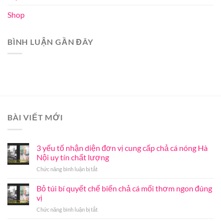
Shop
BÌNH LUẬN GẦN ĐÂY
BÀI VIẾT MỚI
3 yếu tố nhận diện đơn vị cung cấp chả cá nóng Hà
Nội uy tín chất lượng
ở
Chức năng bình luận bị tắt
3
yếu
Bỏ túi bí quyết chế biến chả cá mối thơm ngon đúng
tố
vị
nhận
ở
Chức năng bình luận bị tắt
diện
Bỏ
đơn