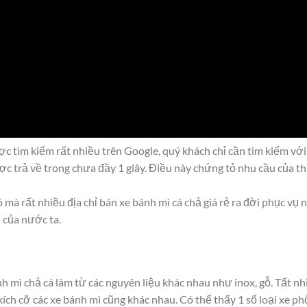
ược tìm kiếm rất nhiều trên Google, quý khách chỉ cần tìm kiếm với
c trả về trong chưa đầy 1 giây. Điều này chứng tỏ nhu cầu của th
 mà rất nhiều địa chỉ bán xe bánh mì cá chả giá rẻ ra đời phục vụ 
 của nước ta.
h mì chả cá làm từ các nguyên liệu khác nhau như inox, gỗ. Tất nh
ch cỡ các xe bánh mì cũng khác nhau. Có thể thấy 1 số loại xe ph