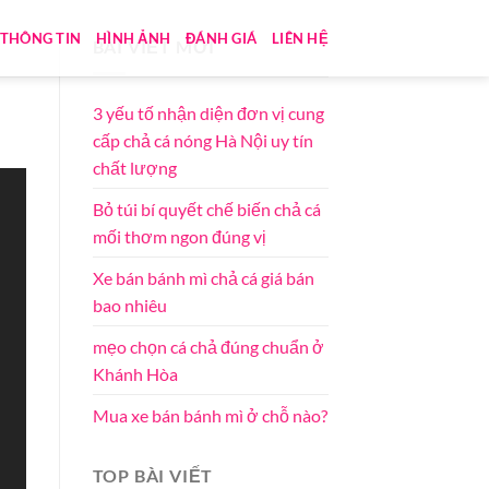
THÔNG TIN
HÌNH ẢNH
ĐÁNH GIÁ
LIÊN HỆ
BÀI VIẾT MỚI
3 yếu tố nhận diện đơn vị cung
cấp chả cá nóng Hà Nội uy tín
chất lượng
Bỏ túi bí quyết chế biến chả cá
mối thơm ngon đúng vị
Xe bán bánh mì chả cá giá bán
bao nhiêu
mẹo chọn cá chả đúng chuẩn ở
Khánh Hòa
Mua xe bán bánh mì ở chỗ nào?
TOP BÀI VIẾT