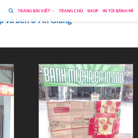
TRANG BÀI VIẾT
TRANG CHỦ
SHOP
IN TÚI BÁNH MÌ
p và bền ở An Giang