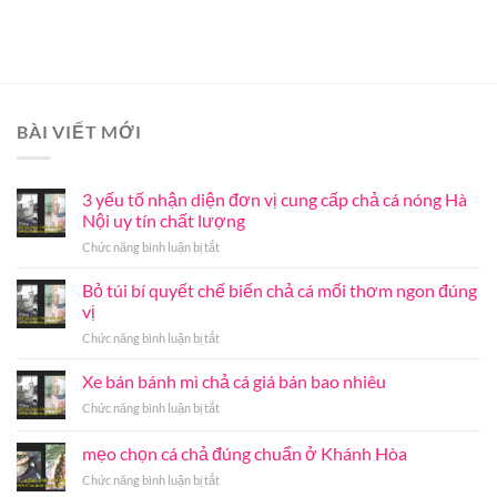
BÀI VIẾT MỚI
3 yếu tố nhận diện đơn vị cung cấp chả cá nóng Hà
Nội uy tín chất lượng
ở
Chức năng bình luận bị tắt
3
yếu
Bỏ túi bí quyết chế biến chả cá mối thơm ngon đúng
tố
vị
nhận
ở
Chức năng bình luận bị tắt
diện
Bỏ
đơn
túi
Xe bán bánh mì chả cá giá bán bao nhiêu
vị
bí
cung
ở
Chức năng bình luận bị tắt
quyết
cấp
Xe
chế
chả
bán
mẹo chọn cá chả đúng chuẩn ở Khánh Hòa
biến
cá
bánh
chả
nóng
ở
Chức năng bình luận bị tắt
mì
cá
Hà