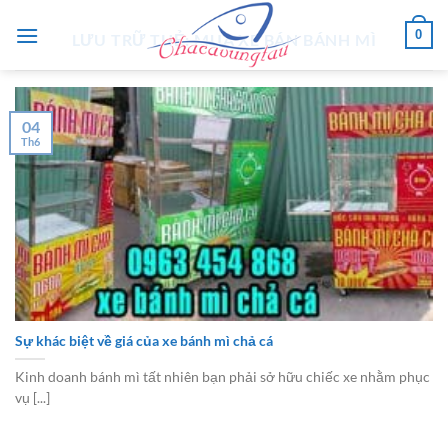
Chuyển
0
đến
LƯU TRỮ THẺ:
MUA XE BÁN BÁNH MÌ
nội
dung
04
Th6
Sự khác biệt về giá của xe bánh mì chả cá
Kinh doanh bánh mì tất nhiên bạn phải sở hữu chiếc xe nhằm phục
vụ [...]