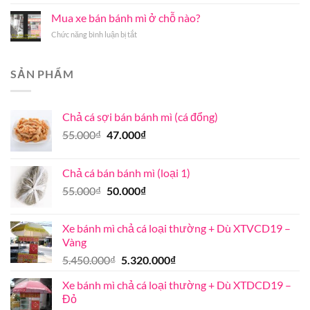
mẹo
chả
mối
Nội
chọn
cá
Mua xe bán bánh mì ở chỗ nào?
thơm
uy
cá
giá
ngon
tín
ở
Chức năng bình luận bị tắt
chả
bán
đúng
chất
Mua
đúng
bao
vị
lượng
xe
chuẩn
nhiêu
bán
ở
SẢN PHẨM
bánh
Khánh
mì
Hòa
ở
Chả cá sợi bán bánh mì (cá đổng)
chỗ
nào?
Giá
Giá
55.000
₫
47.000
₫
gốc
hiện
là:
tại
Chả cá bán bánh mì (loại 1)
55.000₫.
là:
Giá
Giá
55.000
₫
50.000
₫
47.000₫.
gốc
hiện
là:
tại
Xe bánh mì chả cá loại thường + Dù XTVCD19 –
55.000₫.
là:
Vàng
50.000₫.
Giá
Giá
5.450.000
₫
5.320.000
₫
gốc
hiện
Xe bánh mì chả cá loại thường + Dù XTDCD19 –
là:
tại
Đỏ
5.450.000₫.
là: