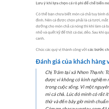
Lưu ý khi lựa chọn cá rô phi để chế biến m
Có thể bạn chưa biết món cá chả tuy bình d
đình. Nên cá được chọn phải là cá tươi, mắt 
dưỡng cho món chả cá nóng thì khi làm cá bạ
nhỏ và quết kỹ để thịt cá dai, dẻo. Sau khi
canh.
Chúc các quý vị thành công với
các bước ch
Đánh giá của khách hàng v
Chị Trâm tại xã Nhơn Thạnh:
Tô
được vì không có kinh nghiệm 
trong cuộc sống. Vì một nguyê
mì cá chả. Lúc đó mình có rất 
thử và đến bây giờ mình chuẩn 
Cám ơn chacavungtau.com đã tạ