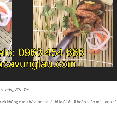
cá nóng Bến Tre
 và không cảm thấy tanh vì lá thì là đã át đi hoàn toàn mùi tanh c