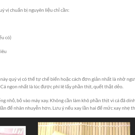
uý vị chuẩn bị nguyên liệu chỉ cần:
ếu có)
tiêu
này quý vị có thể tự chế biến hoặc cách đơn giản nhất là nhờ ng
 Cá ngon nhất là lúc được phi lê lấy phần thịt, quết thật dẻo.
ng nhỏ, bỏ vào máy xay. Không cần làm khô phần thịt vì cá đã dín
lần để nhân nhuyễn hơn. Lưu ý nếu xay lần hai để mức xay nhẹ th