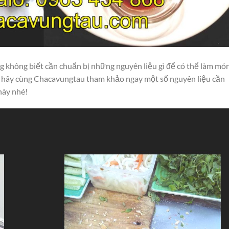
 không biết cần chuẩn bị những nguyên liệu gì để có thể làm mó
g, hãy cùng Chacavungtau tham khảo ngay một số nguyên liệu cần
này nhé!