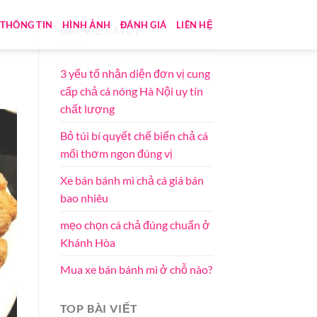
THÔNG TIN
HÌNH ẢNH
ĐÁNH GIÁ
LIÊN HỆ
BÀI VIẾT MỚI
3 yếu tố nhận diện đơn vị cung
cấp chả cá nóng Hà Nội uy tín
chất lượng
Bỏ túi bí quyết chế biến chả cá
mối thơm ngon đúng vị
Xe bán bánh mì chả cá giá bán
bao nhiêu
mẹo chọn cá chả đúng chuẩn ở
Khánh Hòa
Mua xe bán bánh mì ở chỗ nào?
TOP BÀI VIẾT