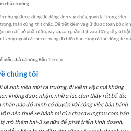
ón chả cá nóng
ân nhưng được dùng để dâng kính vua chúa, quan lại trong triều
trong, thân cứng, thịt chắc. Để tiết kiệm và giữ được toàn bộ dinh
n nên chỉ bỏ phần đầu, vây cá, còn phần thịt và xương sẽ giã thật
 quết xong ngoài các bước mang đi chiên bạn cũng có thể dùng để n
ế biến chả cá nóng Bến Tre
này!
ề chúng tôi
i là sinh viên mới ra trường, đi kiếm việc mà không
nên không được nhận, nhiều lúc cảm thấy rất bế tắc
n nhân nào đó mình có duyên với công việc bán bánh
ít vốn nên thuê xe bánh mì của chacavungtau.com bán
bị mở thêm hai-3 xe nữa để phát triển kinh doanh.
o điều kiện bước đầu cho công việc kinh doanh của