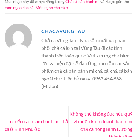
Mục nhập này đã được đăng trong
Chả cá bán bánh mì
và được gắn thẻ
món ngon chả cá
,
Món ngon chả cá ở
.
CHACAVUNGTAU
Chả cá Vũng Tàu - Nhà sản xuất và phân
phối chả cá lớn tại Vũng Tàu đi các tỉnh
thành trên toàn quốc. Với xưởng chế biến
lớn và hiện đại sẽ đáp ứng nhu cầu các sản
phẩm chả cá bán bánh mì chả cá, chả cá bán
ngoài chợ. Liên hệ ngay: 0963 454 868
(Mr.Tan)
Không thể không đọc nếu quý
Tìm hiểu cách làm bánh mì chả
vị muốn kinh doanh bánh mì
cá ở Bình Phước
chả cá nóng Bình Dương
thành công