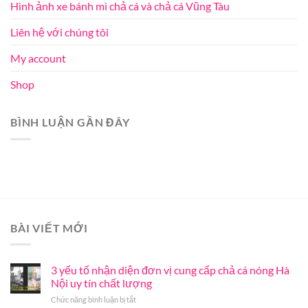
Hình ảnh xe bánh mì chả cá và chả cá Vũng Tàu
Liên hệ với chúng tôi
My account
Shop
BÌNH LUẬN GẦN ĐÂY
BÀI VIẾT MỚI
3 yếu tố nhận diện đơn vị cung cấp chả cá nóng Hà
Nội uy tín chất lượng
ở
Chức năng bình luận bị tắt