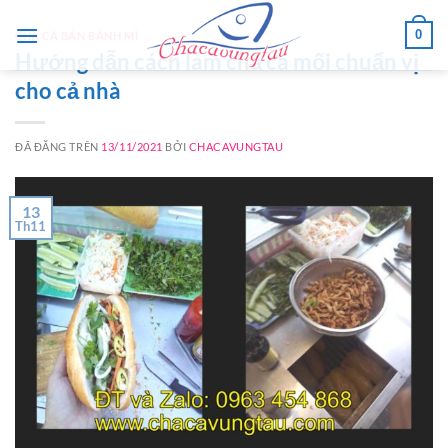
Chuyển
0
đến
CHẢ CÁ BÁN BÁNH MÌ
Hướng dẫn cách làm chả cá mối chuẩn vị
nội
cho cả nhà
dung
ĐÃ ĐĂNG TRÊN
13/11/2021
BỞI
CHACAVUNGTAU
13
Th11