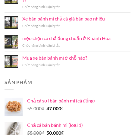
nhận
ở
Chức năng bình luận bị tắt
diện
Bỏ
đơn
túi
Xe bán bánh mì chả cá giá bán bao nhiêu
vị
bí
cung
ở
Chức năng bình luận bị tắt
quyết
cấp
Xe
chế
chả
bán
mẹo chọn cá chả đúng chuẩn ở Khánh Hòa
biến
cá
bánh
chả
nóng
ở
Chức năng bình luận bị tắt
mì
cá
Hà
mẹo
chả
mối
Nội
chọn
cá
Mua xe bán bánh mì ở chỗ nào?
thơm
uy
cá
giá
ngon
tín
ở
Chức năng bình luận bị tắt
chả
bán
đúng
chất
Mua
đúng
bao
vị
lượng
xe
chuẩn
nhiêu
bán
ở
SẢN PHẨM
bánh
Khánh
mì
Hòa
ở
Chả cá sợi bán bánh mì (cá đổng)
chỗ
nào?
Giá
Giá
55.000
₫
47.000
₫
gốc
hiện
là:
tại
Chả cá bán bánh mì (loại 1)
55.000₫.
là:
Giá
Giá
55.000
₫
50.000
₫
47.000₫.