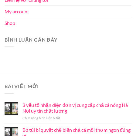
My account
Shop
BÌNH LUẬN GẦN ĐÂY
BÀI VIẾT MỚI
3 yếu tố nhận diện đơn vị cung cấp chả cá nóng Hà
Nội uy tín chất lượng
ở
Chức năng bình luận bị tắt
3
yếu
Bỏ túi bí quyết chế biến chả cá mối thơm ngon đúng
tố
vị