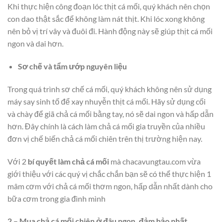
Khi thực hiện công đoạn lóc thịt cá mối, quý khách nên chọn
con dao thật sắc để không làm nát thịt. Khi lóc xong không
nên bỏ vị trí vây và đuôi đi. Hành động này sẽ giúp thịt cá mối
ngon và dai hơn.
Sơ chế và tẩm ướp nguyên liệu
Trong quá trình sơ chế cá mối, quý khách không nên sử dụng
máy say sinh tố để xay nhuyễn thịt cá mối. Hãy sử dụng cối
và chày để giã chả cá mối bằng tay, nó sẽ dai ngon và hấp dẫn
hơn. Đây chính là cách làm chả cá mối gia truyền của nhiều
đơn vị chế biến chả cá mối chiên trên thị trường hiện nay.
Với 2
bí quyết làm chả cá mối
mà chacavungtau.com vừa
giới thiệu với các quý vị chắc chắn bạn sẽ có thể thực hiện 1
mâm cơm với chả cá mối thơm ngon, hấp dẫn nhất dành cho
bữa cơm trong gia đình mình
2 – Mua chả cá mối chiên ở đâu ngon, đảm bảo nhất