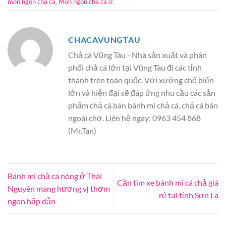
món ngon chả cá
,
Món ngon chả cá ở
.
CHACAVUNGTAU
Chả cá Vũng Tàu - Nhà sản xuất và phân
phối chả cá lớn tại Vũng Tàu đi các tỉnh
thành trên toàn quốc. Với xưởng chế biến
lớn và hiện đại sẽ đáp ứng nhu cầu các sản
phẩm chả cá bán bánh mì chả cá, chả cá bán
ngoài chợ. Liên hệ ngay: 0963 454 868
(Mr.Tan)
Bánh mì chả cá nóng ở Thái
Cần tìm xe bánh mì cá chả giá
Nguyên mang hương vị thơm
rẻ tại tỉnh Sơn La
ngon hấp dẫn