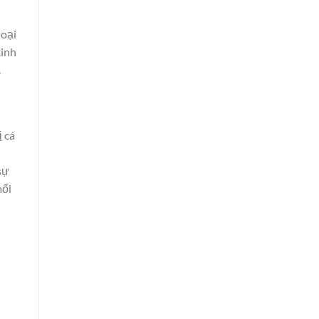
loại
kinh
.
ị cá
sự
mối