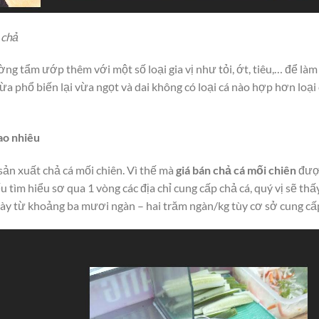
 chả
ờng tẩm ướp thêm với một số loại gia vị như tỏi, ớt, tiêu,… để làm
vừa phổ biến lại vừa ngọt và dai không có loại cá nào hợp hơn loại
ao nhiêu
 sản xuất chả cá mối chiên. Vì thế mà
giá bán chả cá mối chiên
đượ
 tìm hiểu sơ qua 1 vòng các địa chỉ cung cấp chả cá, quý vị sẽ thấ
 này từ khoảng ba mươi ngàn – hai trăm ngàn/kg tùy cơ sở cung cấ