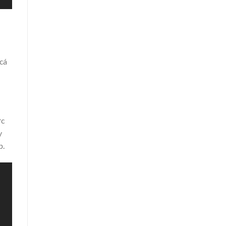
 cá
c
y
p.