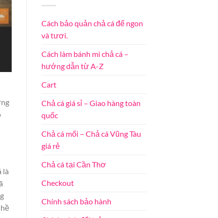
Cách bảo quản chả cá để ngon
và tươi.
Cách làm bánh mì chả cá –
hướng dẫn từ A-Z
Cart
ởng
Chả cá giá sỉ – Giao hàng toàn
o
quốc
Chả cá mối – Chả cá Vũng Tàu
giá rẻ
Chả cá tại Cần Thơ
 là
Checkout
ã
ng
Chính sách bảo hành
 hề