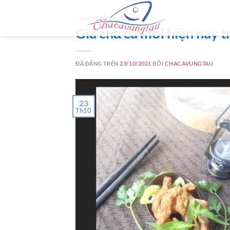
Chuyển
đến
CHẢ CÁ BÁN BÁNH MÌ
Giá chả cá mối hiện nay t
nội
dung
ĐÃ ĐĂNG TRÊN
23/10/2021
BỞI
CHACAVUNGTAU
23
Th10