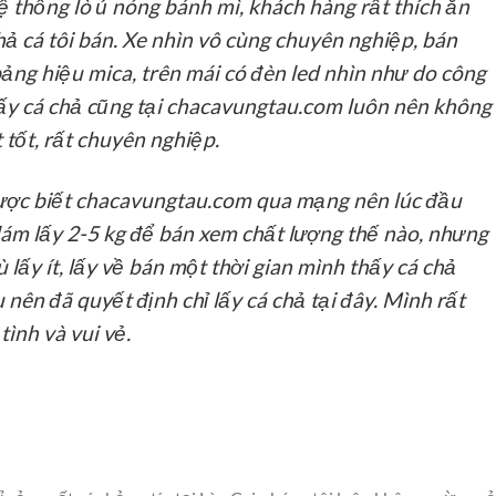
hệ thống lò ủ nóng bánh mì, khách hàng rất thích ăn
ả cá tôi bán. Xe nhìn vô cùng chuyên nghiệp, bán
ảng hiệu mica, trên mái có đèn led nhìn như do công
Lấy cá chả cũng tại chacavungtau.com luôn nên không
t tốt, rất chuyên nghiệp.
ợc biết chacavungtau.com qua mạng nên lúc đầu
dám lấy 2-5 kg để bán xem chất lượng thế nào, nhưng
ù lấy ít, lấy về bán một thời gian mình thấy cá chả
nên đã quyết định chỉ lấy cá chả tại đây. Mình rất
tình và vui vẻ.