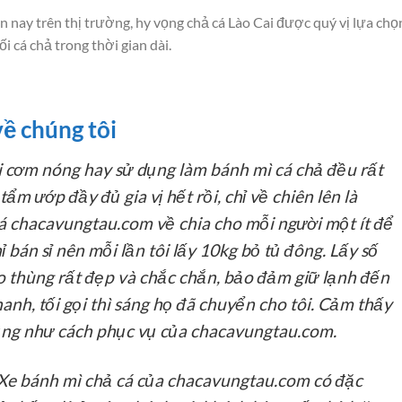
ện nay trên thị trường, hy vọng chả cá Lào Cai được quý vị lựa chọn
 cá chả trong thời gian dài.
ề chúng tôi
 cơm nóng hay sử dụng làm bánh mì cá chả đều rất
ẩm ướp đầy đủ gia vị hết rồi, chỉ về chiên lên là
á chacavungtau.com về chia cho mỗi người một ít để
bán sỉ nên mỗi lần tôi lấy 10kg bỏ tủ đông. Lấy số
o thùng rất đẹp và chắc chắn, bảo đảm giữ lạnh đến
anh, tối gọi thì sáng họ đã chuyển cho tôi. Cảm thấy
cũng như cách phục vụ của chacavungtau.com.
Xe bánh mì chả cá của chacavungtau.com có đặc