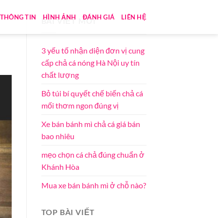
THÔNG TIN
HÌNH ẢNH
ĐÁNH GIÁ
LIÊN HỆ
BÀI VIẾT MỚI
3 yếu tố nhận diện đơn vị cung
cấp chả cá nóng Hà Nội uy tín
chất lượng
Bỏ túi bí quyết chế biến chả cá
mối thơm ngon đúng vị
Xe bán bánh mì chả cá giá bán
bao nhiêu
mẹo chọn cá chả đúng chuẩn ở
Khánh Hòa
Mua xe bán bánh mì ở chỗ nào?
TOP BÀI VIẾT