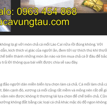
c không lạ gì với món chả cá mối Lào Cai nữa rồi đúng không. Với
n, kích thích vị giác của người ăn, đem tới sự thích thú khi thư
 chế biến thành những món ăn nào và tìm mua chả cá ở đâu để bả
rả lời thông qua bài viết được chia sẻ sau đây.
 đảo người dân miền biển lựa chọn làm cá chả. Cá mối làm chả cá
ngọt. Bên cạnh đó, xương cá mối cũng rất mềm và mỏng nên rất dễ gi
 năm nên được không ít thương lái lựa chọn để chế biến chả. Cũ
hường không đắt bằng các loại cá chả khác mặc dù độ ngon không