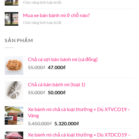
nóng
ở
Chức năng bình luận bị tắt
mì
cá
Hà
mẹo
chả
mối
Nội
chọn
cá
Mua xe bán bánh mì ở chỗ nào?
thơm
uy
cá
giá
ngon
tín
ở
Chức năng bình luận bị tắt
chả
bán
đúng
chất
Mua
đúng
bao
vị
lượng
xe
chuẩn
nhiêu
bán
ở
SẢN PHẨM
bánh
Khánh
mì
Hòa
ở
Chả cá sợi bán bánh mì (cá đổng)
chỗ
nào?
Giá
Giá
55.000
₫
47.000
₫
gốc
hiện
là:
tại
Chả cá bán bánh mì (loại 1)
55.000₫.
là:
Giá
Giá
55.000
₫
50.000
₫
47.000₫.
gốc
hiện
là:
tại
Xe bánh mì chả cá loại thường + Dù XTVCD19 –
55.000₫.
là:
Vàng
50.000₫.
Giá
Giá
5.450.000
₫
5.320.000
₫
gốc
hiện
Xe bánh mì chả cá loại thường + Dù XTDCD19 –
là:
tại