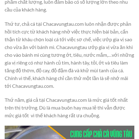
phẩm chất lượng, luôn đảm bảo có số lượng lớn theo nhu
cầu của khách hàng.
Thứ tư, chả cá tại Chacavungtau.com luôn nhận được phản
hồi tích cực từ khách hàng nhờ việc thực hiện bài bản, cẩn
thận từ khâu chọn loại cá tới việc sơ chế, việc ướp gia vị sao
cho vừa ăn với bánh mì. Chacavungtau ướp gia vị vừa ăn khi
cho vào bánh mì cùng tương ớt, tiêu, nước mắm,…với những
gia vị riêng có như hành củ tím, hành tây, tỏi, ớt và tiêu làm
tăng độ thơm, độ cay, độ đậm đà và khử mùi tanh của cá.
Chính vì thế, khách hàng chỉ cần thử một lần là sẽ nhớ mãi
tới Chacavungtau.com.
Thứ năm, giá cả tại Chacavungtau.com là mức giá tốt nhất
trên thị trường. Dù là mua buôn hay mua lẻ thì vẫn được
mức giá tốt vì thế khách hàng rất ưa chuộng.