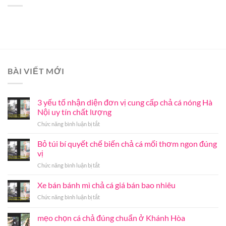
BÀI VIẾT MỚI
3 yếu tố nhận diện đơn vị cung cấp chả cá nóng Hà
Nội uy tín chất lượng
ở
Chức năng bình luận bị tắt
3
yếu
Bỏ túi bí quyết chế biến chả cá mối thơm ngon đúng
tố
vị
nhận
ở
Chức năng bình luận bị tắt
diện
Bỏ
đơn
túi
Xe bán bánh mì chả cá giá bán bao nhiêu
vị
bí
cung
ở
Chức năng bình luận bị tắt
quyết
cấp
Xe
chế
chả
bán
mẹo chọn cá chả đúng chuẩn ở Khánh Hòa
biến
cá
bánh
chả