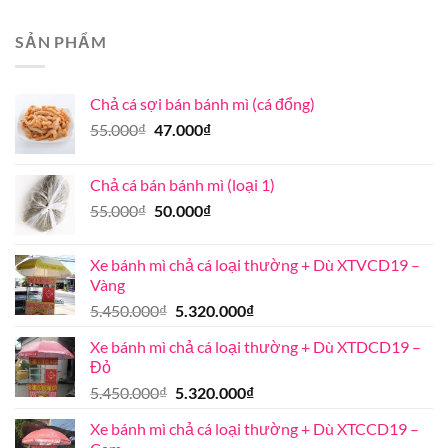
Mua
đúng
bao
vị
lượng
xe
chuẩn
nhiêu
bán
ở
SẢN PHẨM
bánh
Khánh
mì
Hòa
ở
Chả cá sợi bán bánh mì (cá đổng)
chỗ
nào?
Giá
Giá
55.000
₫
47.000
₫
gốc
hiện
là:
tại
Chả cá bán bánh mì (loại 1)
55.000₫.
là:
Giá
Giá
55.000
₫
50.000
₫
47.000₫.
gốc
hiện
là:
tại
Xe bánh mì chả cá loại thường + Dù XTVCD19 –
55.000₫.
là:
Vàng
50.000₫.
Giá
Giá
5.450.000
₫
5.320.000
₫
gốc
hiện
Xe bánh mì chả cá loại thường + Dù XTDCD19 –
là:
tại
Đỏ
5.450.000₫.
là:
Giá
Giá
5.450.000
₫
5.320.000
₫
5.320.000₫.
gốc
hiện
Xe bánh mì chả cá loại thường + Dù XTCCD19 –
là:
tại