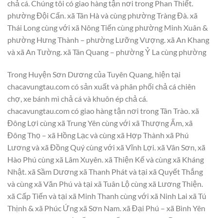
chả cá. Chúng tôi có giao hàng tận nơi trong Phan Thiết.
phường Đội Cấn. xã Tân Hà và cùng phường Tràng Đà. xã
Thái Long cùng với xã Nông Tiến cùng phường Minh Xuân &
phường Hưng Thành – phường Lưỡng Vượng. xã An Khang
và xã An Tường. xã Tân Quang – phường Ỷ La cùng phường
Trong Huyện Sơn Dương của Tuyên Quang, hiện tại
chacavungtau.com có sản xuất và phân phối chả cá chiên
chợ, xe bánh mì chả cá và khuôn ép chả cá.
chacavungtau.com có giao hàng tận nơi trong Tân Trào. xã
Đông Lợi cùng xã Trung Yên cùng với xã Thượng Ấm, xã
Đông Thọ – xã Hồng Lạc và cùng xã Hợp Thành xã Phú
Lương và xã Đồng Quý cùng với xã Vĩnh Lợi. xã Vân Sơn, xã
Hào Phú cùng xã Lâm Xuyên. xã Thiện Kế và cùng xã Kháng
Nhật. xã Sầm Dương xã Thanh Phát và tại xã Quyết Thắng
và cùng xã Văn Phú và tại xã Tuân Lộ cùng xã Lương Thiện.
xã Cấp Tiến và tại xã Minh Thanh cùng với xã Ninh Lai xã Tú
Thịnh & xã Phúc Ứng xã Sơn Nam. xã Đại Phú – xã Bình Yên