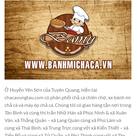
Ở Huyện Yên Sơn của Tuyên Quang, hiện tại
chacavungtau.com có phân phối chả cá chiên chợ, xe bánh mì
chả cá và máy ép chả cá. Chúng tôi có giao hàng tận nơi trong
Tân Bình và cùng thị trấn Nhữ Hán xã Phúc Ninh & xã Xuân
Vân. xã Thắng Quân – xã Lang Quán cùng xã Phú Lâm và
cùng xã Thái Bình. xã Trung Trực cùng với xã Kiến Thiết – xã
Tiến Bộ và cùng xã Tứ Quận. xã Phú Thịnh cùng với xã Tân