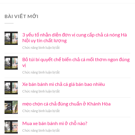
BÀI VIẾT MỚI
3 yếu tố nhận diện đơn vị cung cấp chả cá nóng Hà
Nội uy tín chất lượng
ở
Chức năng bình luận bị tắt
3
yếu
Bỏ túi bí quyết chế biến chả cá mối thơm ngon đúng
tố
vị
nhận
ở
Chức năng bình luận bị tắt
diện
Bỏ
đơn
túi
Xe bán bánh mì chả cá giá bán bao nhiêu
vị
bí
cung
ở
Chức năng bình luận bị tắt
quyết
cấp
Xe
chế
chả
bán
mẹo chọn cá chả đúng chuẩn ở Khánh Hòa
biến
cá
bánh
chả
nóng
ở
Chức năng bình luận bị tắt
mì
cá
Hà
mẹo
chả
mối
Nội
chọn
cá
Mua xe bán bánh mì ở chỗ nào?
thơm
uy
cá
giá
ngon
tín
ở
Chức năng bình luận bị tắt
chả
bán
đúng
chất