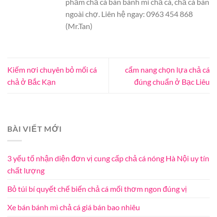
phẩm chả cá bán bánh mì chả cá, chả cá bán
ngoài chợ. Liên hệ ngay: 0963 454 868
(Mr.Tan)
Kiếm nơi chuyên bỏ mối cá
cẩm nang chọn lựa chả cá
chả ở Bắc Kạn
đúng chuẩn ở Bạc Liêu
BÀI VIẾT MỚI
3 yếu tố nhận diện đơn vị cung cấp chả cá nóng Hà Nội uy tín
chất lượng
Bỏ túi bí quyết chế biến chả cá mối thơm ngon đúng vị
Xe bán bánh mì chả cá giá bán bao nhiêu