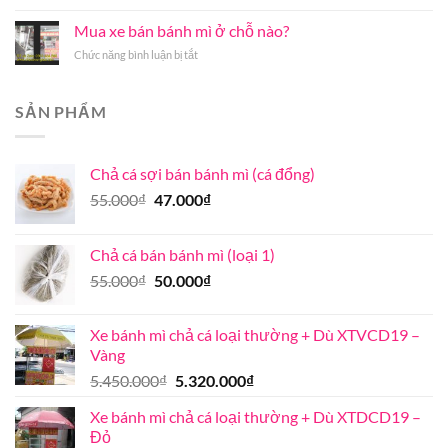
mẹo
chả
mối
Nội
chọn
cá
Mua xe bán bánh mì ở chỗ nào?
thơm
uy
cá
giá
ngon
tín
ở
Chức năng bình luận bị tắt
chả
bán
đúng
chất
Mua
đúng
bao
vị
lượng
xe
chuẩn
nhiêu
bán
ở
SẢN PHẨM
bánh
Khánh
mì
Hòa
ở
Chả cá sợi bán bánh mì (cá đổng)
chỗ
nào?
Giá
Giá
55.000
₫
47.000
₫
gốc
hiện
là:
tại
Chả cá bán bánh mì (loại 1)
55.000₫.
là:
Giá
Giá
55.000
₫
50.000
₫
47.000₫.
gốc
hiện
là:
tại
Xe bánh mì chả cá loại thường + Dù XTVCD19 –
55.000₫.
là:
Vàng
50.000₫.
Giá
Giá
5.450.000
₫
5.320.000
₫
gốc
hiện
Xe bánh mì chả cá loại thường + Dù XTDCD19 –
là:
tại
Đỏ
5.450.000₫.
là: