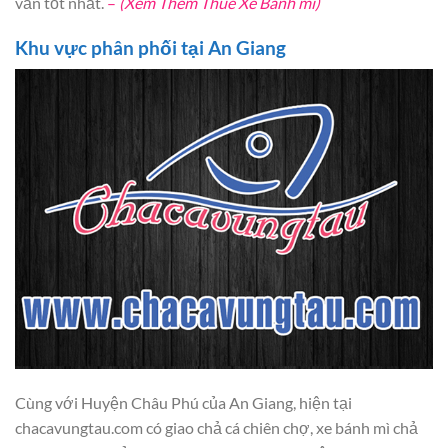
vấn tốt nhất.
–
(Xem Thêm Thuê Xe Bánh mì)
Khu vực phân phối tại An Giang
Cùng với Huyện Châu Phú của An Giang, hiện tại
chacavungtau.com có giao chả cá chiên chợ, xe bánh mì chả