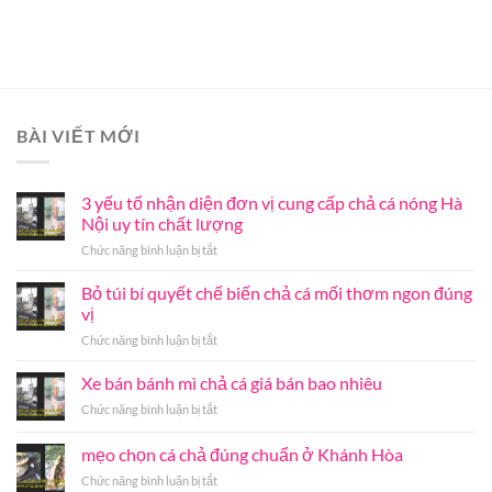
BÀI VIẾT MỚI
3 yếu tố nhận diện đơn vị cung cấp chả cá nóng Hà
Nội uy tín chất lượng
ở
Chức năng bình luận bị tắt
3
yếu
Bỏ túi bí quyết chế biến chả cá mối thơm ngon đúng
tố
vị
nhận
ở
Chức năng bình luận bị tắt
diện
Bỏ
đơn
túi
Xe bán bánh mì chả cá giá bán bao nhiêu
vị
bí
cung
ở
Chức năng bình luận bị tắt
quyết
cấp
Xe
chế
chả
bán
mẹo chọn cá chả đúng chuẩn ở Khánh Hòa
biến
cá
bánh
chả
nóng
ở
Chức năng bình luận bị tắt
mì
cá
Hà