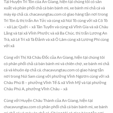
Tại Huyện Tri Tôn của An Giang, hiện tại chúng tôi có sản
xuất và phân phối chả cá bán bánh mì, xe bánh mì chả cá và
máy ép chả cá. chacavungtau.com có giao hàng tận nơi trong
Tri Tôn & thị trấn An Tức và cùng xã Núi Tô cùng với xã Cô Tô
– xã Lạc Quới – xã Tân Tuyến và cùng xã Vĩnh Gia và xã Châu
Lăng và tại xã Vĩnh Phước và xã Ba Chúc. thị trấn Lương An
Trà, xã Lê Trì xã Tà Đảnh và xã Ô Lâm cùng xã Lương Phi cùng
với xã
Cùng với Thị Xã Châu Đốc của An Giang, hiện tại chúng tôi
có phân phối chả cá bán bánh mì và chiên chợ, xe bánh mì chả
cá và khuôn ép chả cá. chacavungtau.com có giao hàng tận
nơi trong Núi Sam cùng với phường Vĩnh Ngươn cùng với xã
Châu Phú B – phường Vĩnh Tế & xã Vĩnh Mỹ và tại phường
Châu Phú A, phường Vĩnh Châu – xã
Cùng với Huyện Châu Thành của An Giang, hiện tại
chacavungtau.com có phân phối chả cá bán bánh mì, xe bánh
mì chả cá và máy ép chả cá. Chúng tôi có giao hàng tận nơi