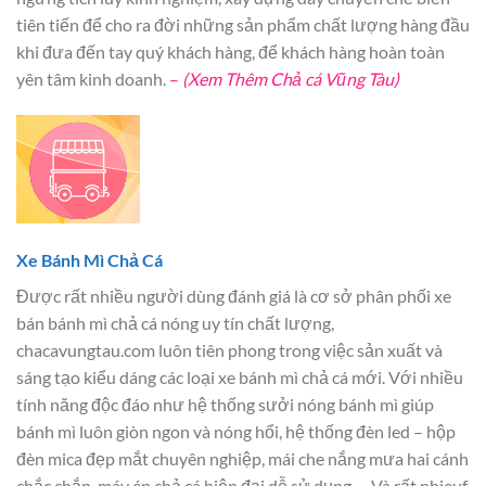
tiên tiến để cho ra đời những sản phẩm chất lượng hàng đầu
khi đưa đến tay quý khách hàng, để khách hàng hoàn toàn
yên tâm kinh doanh.
–
(Xem Thêm Chả cá Vũng Tàu)
Xe Bánh Mì Chả Cá
Được rất nhiều người dùng đánh giá là cơ sở phân phối xe
bán bánh mì chả cá nóng uy tín chất lượng,
chacavungtau.com luôn tiên phong trong việc sản xuất và
sáng tạo kiểu dáng các loại xe bánh mì chả cá mới. Với nhiều
tính năng độc đáo như hệ thống sưởi nóng bánh mì giúp
bánh mì luôn giòn ngon và nóng hổi, hệ thống đèn led – hộp
đèn mica đẹp mắt chuyên nghiệp, mái che nắng mưa hai cánh
chắc chắn, máy ép chả cá hiện đại dễ sử dụng,… Và rất nhieuf