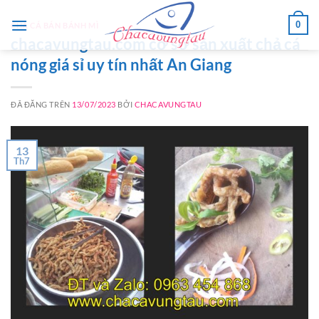
Chuyển
0
đến
CHẢ CÁ BÁN BÁNH MÌ
chacavungtau.com cơ sở sản xuất chả cá
nội
nóng giá sỉ uy tín nhất An Giang
dung
ĐÃ ĐĂNG TRÊN
13/07/2023
BỞI
CHACAVUNGTAU
13
Th7