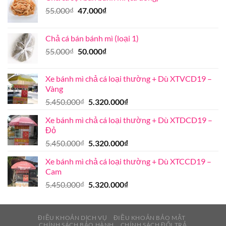
nào?
Giá
Giá
55.000
₫
47.000
₫
gốc
hiện
là:
tại
Chả cá bán bánh mì (loại 1)
55.000₫.
là:
Giá
Giá
55.000
₫
50.000
₫
47.000₫.
gốc
hiện
là:
tại
Xe bánh mì chả cá loại thường + Dù XTVCD19 –
55.000₫.
là:
Vàng
50.000₫.
Giá
Giá
5.450.000
₫
5.320.000
₫
gốc
hiện
Xe bánh mì chả cá loại thường + Dù XTDCD19 –
là:
tại
Đỏ
5.450.000₫.
là:
Giá
Giá
5.450.000
₫
5.320.000
₫
5.320.000₫.
gốc
hiện
Xe bánh mì chả cá loại thường + Dù XTCCD19 –
là:
tại
Cam
5.450.000₫.
là:
Giá
Giá
5.450.000
₫
5.320.000
₫
5.320.000₫.
gốc
hiện
là:
tại
5.450.000₫.
là:
ĐIỀU KHOẢN DỊCH VỤ
ĐIỀU KHOẢN BẢO MẬT
CHÍNH SÁCH BẢO HÀNH
CHÍNH SÁCH ĐỔI TRẢ