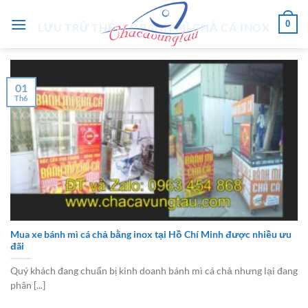
Chuyển
0
đến
LƯU TRỮ THẺ:
XE BÁNH MÌ CHẢ CÁ INOX
nội
dung
01
Th6
Mua xe bánh mì cá chả bằng inox tại Hồ Chí Minh được nhiều ưu
đãi
Quý khách đang chuẩn bị kinh doanh bánh mì cá chả nhưng lại đang
phân [...]