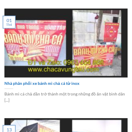
01
Th4
Nhà phân phối xe bánh mì chả cá từ inox
Bánh mì cá chả dần trở thành một trong những đồ ăn vặt bình dân
[...]
13