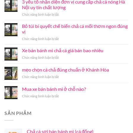
3 yếu tố nhận diện đơn vị cung cấp chả cá nóng Hà
Nội uy tín chất lượng
ở
Chức năng bình luận bị tắt
3
yếu
Bỏ túi bí quyết chế biến chả cá mối thơm ngon đúng
tố
vị
nhận
ở
Chức năng bình luận bị tắt
diện
Bỏ
đơn
túi
Xe bán bánh mì chả cá giá bán bao nhiêu
vị
bí
cung
ở
Chức năng bình luận bị tắt
quyết
cấp
Xe
chế
chả
bán
mẹo chọn cá chả đúng chuẩn ở Khánh Hòa
biến
cá
bánh
chả
nóng
ở
Chức năng bình luận bị tắt
mì
cá
Hà
mẹo
chả
mối
Nội
chọn
cá
Mua xe bán bánh mì ở chỗ nào?
thơm
uy
cá
giá
ngon
tín
ở
Chức năng bình luận bị tắt
chả
bán
đúng
chất
Mua
đúng
bao
vị
lượng
xe
chuẩn
nhiêu
bán
ở
SẢN PHẨM
bánh
Khánh
mì
Hòa
ở
Chả cá sợi bán bánh mì (cá đổng)
chỗ