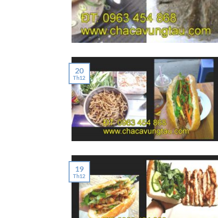
20
Th12
19
Th12