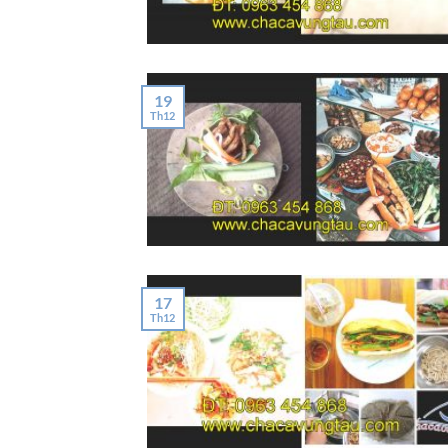
19
Th12
17
Th12