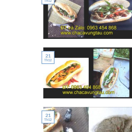
Th12
21
Th12
21
Th12