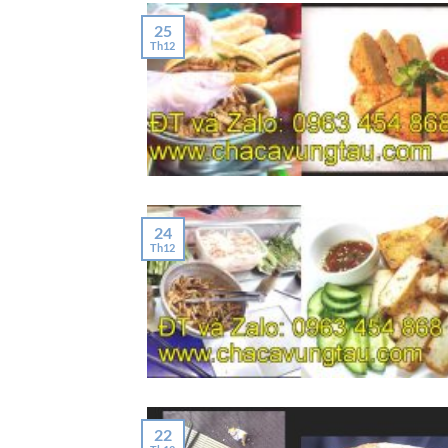
25
Th12
24
Th12
22