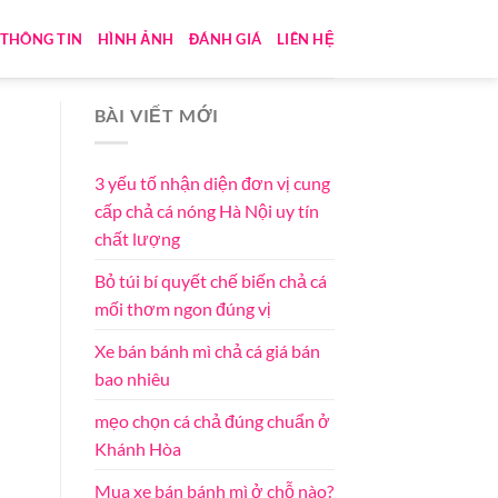
THÔNG TIN
HÌNH ẢNH
ĐÁNH GIÁ
LIÊN HỆ
BÀI VIẾT MỚI
3 yếu tố nhận diện đơn vị cung
cấp chả cá nóng Hà Nội uy tín
chất lượng
Bỏ túi bí quyết chế biến chả cá
mối thơm ngon đúng vị
Xe bán bánh mì chả cá giá bán
bao nhiêu
mẹo chọn cá chả đúng chuẩn ở
Khánh Hòa
Mua xe bán bánh mì ở chỗ nào?