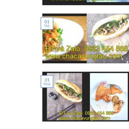
01
Th1
31
Th12