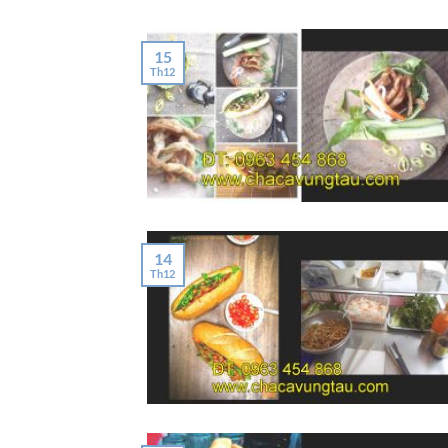
15
Th12
14
Th12