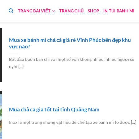
TRANG BÀI VIẾT
TRANG CHỦ
SHOP
IN TÚI BÁNH MÌ
LƯU TRỮ THẺ:
CHẢ CÁ MỐI
Mua xe bánh mì chả cá giá rẻ Vĩnh Phúc bền đẹp khu
vực nào?
Bắt đầu buôn bán chỉ với một số vốn không nhiều, nhiều người sẽ
nghĩ [...]
Mua chả cá giá tốt tại tỉnh Quảng Nam
Inox là một trong những vật liệu để chế tạo xe bánh mì to được [...]