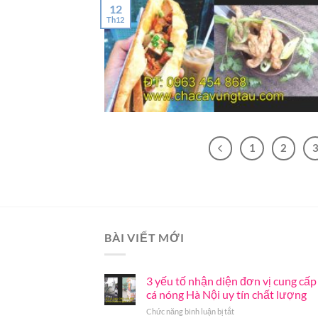
12
Th12
1
2
BÀI VIẾT MỚI
3 yếu tố nhận diện đơn vị cung cấp
cá nóng Hà Nội uy tín chất lượng
ở
Chức năng bình luận bị tắt