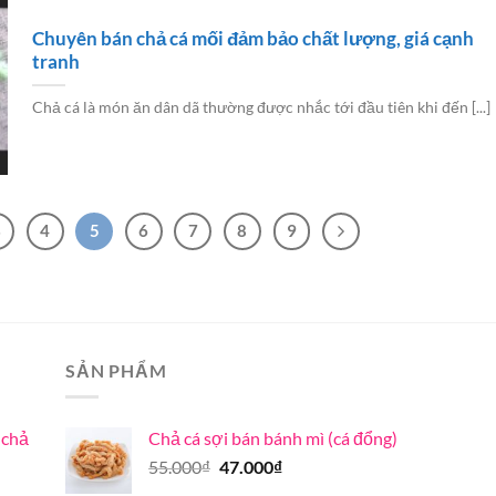
Chuyên bán chả cá mối đảm bảo chất lượng, giá cạnh
tranh
Chả cá là món ăn dân dã thường được nhắc tới đầu tiên khi đến [...]
3
4
5
6
7
8
9
SẢN PHẨM
 chả
Chả cá sợi bán bánh mì (cá đổng)
Giá
Giá
55.000
₫
47.000
₫
gốc
hiện