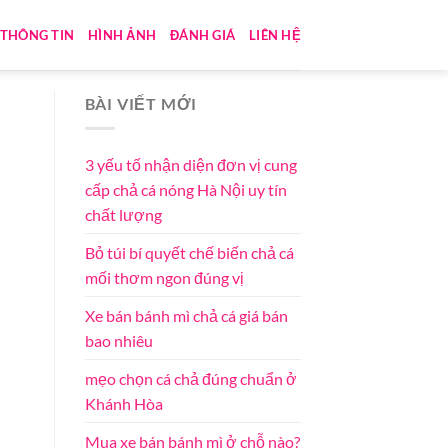
THÔNG TIN
HÌNH ẢNH
ĐÁNH GIÁ
LIÊN HỆ
BÀI VIẾT MỚI
3 yếu tố nhận diện đơn vị cung
cấp chả cá nóng Hà Nội uy tín
chất lượng
Bỏ túi bí quyết chế biến chả cá
mối thơm ngon đúng vị
Xe bán bánh mì chả cá giá bán
bao nhiêu
mẹo chọn cá chả đúng chuẩn ở
Khánh Hòa
Mua xe bán bánh mì ở chỗ nào?