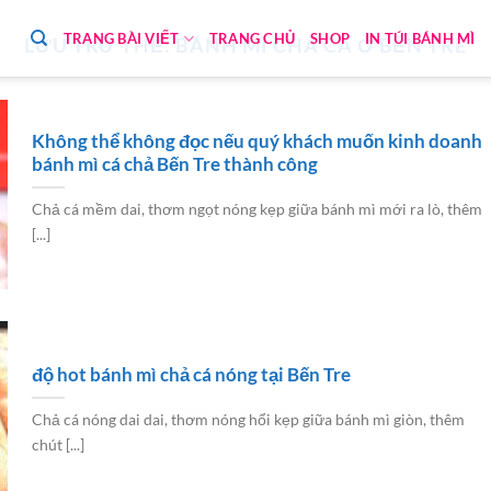
TRANG BÀI VIẾT
TRANG CHỦ
SHOP
IN TÚI BÁNH MÌ
LƯU TRỮ THẺ:
BÁNH MÌ CHẢ CÁ Ở BẾN TRE
Không thể không đọc nếu quý khách muốn kinh doanh
bánh mì cá chả Bến Tre thành công
Chả cá mềm dai, thơm ngọt nóng kẹp giữa bánh mì mới ra lò, thêm
[...]
độ hot bánh mì chả cá nóng tại Bến Tre
Chả cá nóng dai dai, thơm nóng hổi kẹp giữa bánh mì giòn, thêm
chút [...]