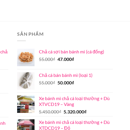
SẢN PHẨM
 chả
Chả cá sợi bán bánh mì (cá đổng)
Giá
Giá
55.000
₫
47.000
₫
gốc
hiện
là:
tại
Chả cá bán bánh mì (loại 1)
55.000₫.
là:
Giá
Giá
55.000
₫
50.000
₫
47.000₫.
gốc
hiện
là:
tại
Xe bánh mì chả cá loại thường + Dù
55.000₫.
là:
XTVCD19 – Vàng
50.000₫.
Giá
Giá
5.450.000
₫
5.320.000
₫
gốc
hiện
Xe bánh mì chả cá loại thường + Dù
ánh
là:
tại
XTDCD19 – Đỏ
5.450.000₫.
là: