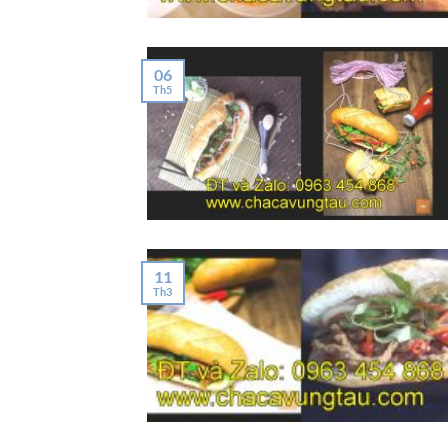
06
Th5
11
Th3