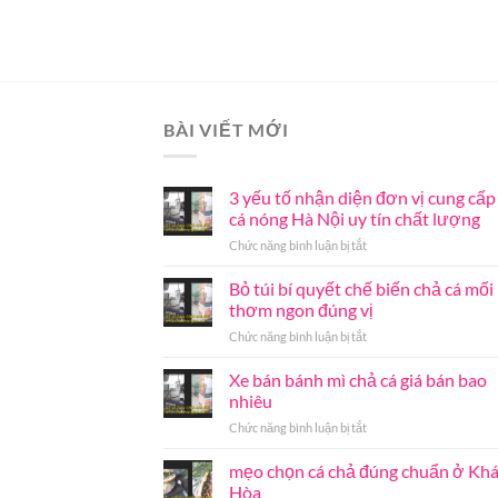
BÀI VIẾT MỚI
3 yếu tố nhận diện đơn vị cung cấp
cá nóng Hà Nội uy tín chất lượng
ở
Chức năng bình luận bị tắt
3
yếu
Bỏ túi bí quyết chế biến chả cá mối
tố
thơm ngon đúng vị
nhận
ở
Chức năng bình luận bị tắt
diện
Bỏ
đơn
túi
Xe bán bánh mì chả cá giá bán bao
vị
bí
cung
nhiêu
quyết
cấp
ở
Chức năng bình luận bị tắt
chế
chả
Xe
biến
cá
bán
mẹo chọn cá chả đúng chuẩn ở Kh
chả
nóng
bánh
cá
Hòa
Hà