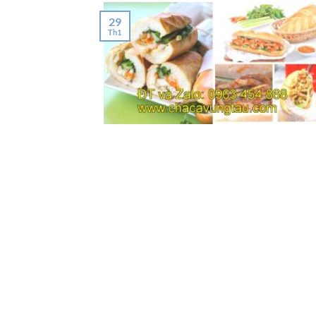
29
Th1