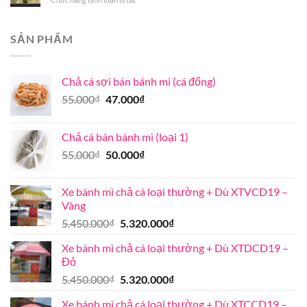
chả
bán
đúng
chất
Mua
đúng
bao
vị
lượng
xe
chuẩn
nhiêu
bán
ở
SẢN PHẨM
bánh
Khánh
mì
Hòa
ở
Chả cá sợi bán bánh mì (cá đổng)
chỗ
nào?
Giá
Giá
55.000
₫
47.000
₫
gốc
hiện
là:
tại
Chả cá bán bánh mì (loại 1)
55.000₫.
là:
Giá
Giá
55.000
₫
50.000
₫
47.000₫.
gốc
hiện
là:
tại
Xe bánh mì chả cá loại thường + Dù XTVCD19 –
55.000₫.
là:
Vàng
50.000₫.
Giá
Giá
5.450.000
₫
5.320.000
₫
gốc
hiện
Xe bánh mì chả cá loại thường + Dù XTDCD19 –
là:
tại
Đỏ
5.450.000₫.
là:
Giá
Giá
5.450.000
₫
5.320.000
₫
5.320.000₫.
gốc
hiện
Xe bánh mì chả cá loại thường + Dù XTCCD19 –