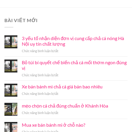
là:
tại
là:
tại
.000₫.
5.450.000₫.
là:
5.450.000₫.
là:
5.320.000₫.
5.320.
BÀI VIẾT MỚI
3 yếu tố nhận diện đơn vị cung cấp chả cá nóng Hà
Nội uy tín chất lượng
ở
Chức năng bình luận bị tắt
3
yếu
Bỏ túi bí quyết chế biến chả cá mối thơm ngon đúng
tố
vị
nhận
ở
Chức năng bình luận bị tắt
diện
Bỏ
đơn
túi
Xe bán bánh mì chả cá giá bán bao nhiêu
vị
bí
cung
ở
Chức năng bình luận bị tắt
quyết
cấp
Xe
chế
chả
bán
mẹo chọn cá chả đúng chuẩn ở Khánh Hòa
biến
cá
bánh
chả
nóng
ở
Chức năng bình luận bị tắt
mì
cá
Hà
mẹo
chả
mối
Nội
chọn
cá
Mua xe bán bánh mì ở chỗ nào?
thơm
uy
cá
giá
ngon
tín
ở
Chức năng bình luận bị tắt