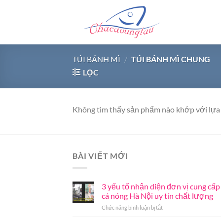
Chuyển
đến
nội
dung
TÚI BÁNH MÌ
/
TÚI BÁNH MÌ CHUNG
LỌC
Không tìm thấy sản phẩm nào khớp với lựa 
BÀI VIẾT MỚI
3 yếu tố nhận diện đơn vị cung cấp
cá nóng Hà Nội uy tín chất lượng
ở
Chức năng bình luận bị tắt
3