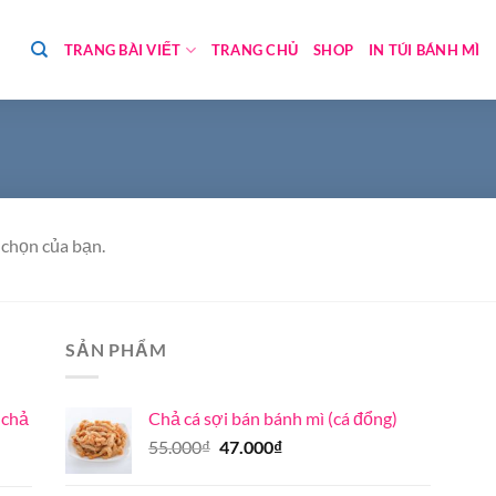
TRANG BÀI VIẾT
TRANG CHỦ
SHOP
IN TÚI BÁNH MÌ
chọn của bạn.
SẢN PHẨM
 chả
Chả cá sợi bán bánh mì (cá đổng)
Giá
Giá
55.000
₫
47.000
₫
gốc
hiện
là:
tại